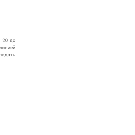
 20 до
линией
бладать