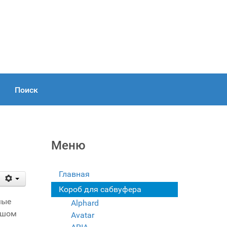
Поиск
Меню
Главная
Короб для сабвуфера
мые
Alphard
ьшом
Avatar