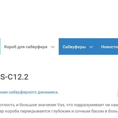
Короб для сабвуфера
Сабвуферы
Новости
AS-C12.2
сание сабвуферного динамика.
тность и большое значение Vas, что подразумевает не са
мер короба перекрывается глубоким и сочным басом в бол