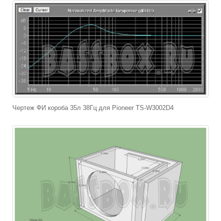
Чертеж ФИ короба 35л 38Гц для Pioneer
TS-W3002D4